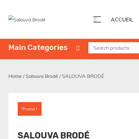
Skip
to
ACCUEIL
content
Salouva Brodé
La beauté des femmes Mahoraises
Main Categories
Home
/
Salouva Brodé
/ SALOUVA BRODÉ
Promo !
SALOUVA BRODÉ