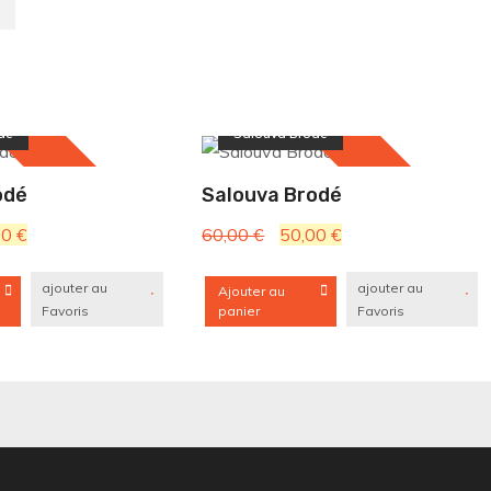
Promo !
dé
Salouva Brodé
odé
Salouva Brodé
Le
Le
Le
00
€
60,00
€
50,00
€
prix
prix
prix
ajouter au
ajouter au
Ajouter au
l
actuel
initial
actuel
Favoris
panier
Favoris
 :
est :
était :
est :
0 €.
35,00 €.
60,00 €.
50,00 €.