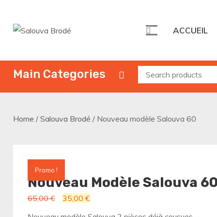
Skip
to
ACCUEIL
content
Salouva Brodé
La beauté des femmes Mahoraises
Main Categories
Home
/
Salouva Brodé
/ Nouveau modèle Salouva 60
Promo !
Nouveau Modèle Salouva 6
Le
Le
65,00
€
35,00
€
prix
prix
Nouveau modèle Salouva 2 pièces déjà cousues.